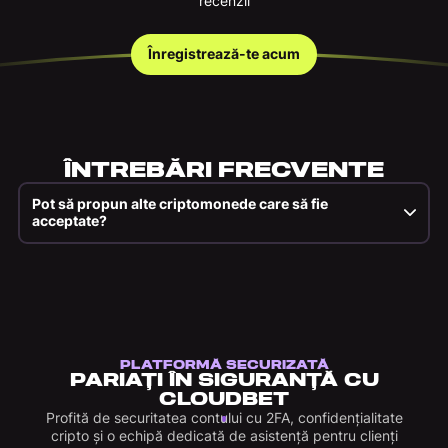
recenzii
Înregistrează-te acum
ÎNTREBĂRI FRECVENTE
Pot să propun alte criptomonede care să fie
acceptate?
Da. Dacă crezi că ne lipsește o monedă, anunță-ne!
Din portofelul tău, accesează secțiunea
„Depunere”
și
navighează până la lista de tokenuri acceptate. Vei vedea
un link cu textul
„Nu-ți găsești moneda? Anunță-ne.”
Folosește-l pentru a ne trimite sugestia ta.
PLATFORMĂ SECURIZATĂ
PARIAȚI ÎN SIGURANȚĂ CU
CLOUDBET
Profită de securitatea contului cu 2FA, confidențialitate
cripto și o echipă dedicată de asistență pentru clienți