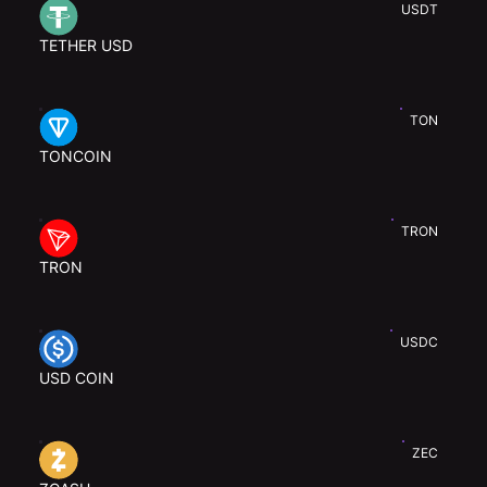
USDT
TETHER USD
TON
TONCOIN
TRON
TRON
USDC
USD COIN
ZEC