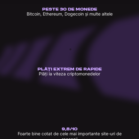
PESTE 30 DE MONEDE
Bitcoin, Ethereum, Dogecoin și multe altele
PLĂȚI EXTREM DE RAPIDE
Plăți la viteza criptomonedelor
9,8/10
Foarte bine cotat de cele mai importante site-uri de