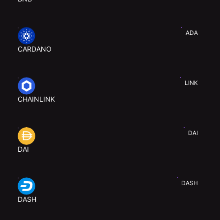
ADA
CARDANO
LINK
CHAINLINK
DAI
DAI
DASH
DASH