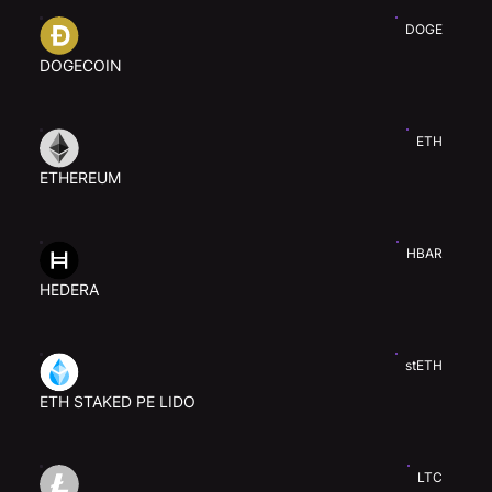
DOGE
DOGECOIN
ETH
ETHEREUM
HBAR
HEDERA
stETH
ETH STAKED PE LIDO
LTC