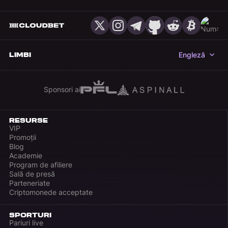
Engleză
LIMBI
Sponsori ai
RESURSE
VIP
Promoții
Blog
Academie
Program de afiliere
Sală de presă
Parteneriate
Criptomonede acceptate
SPORTURI
Pariuri live