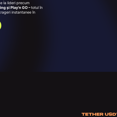
e la lideri precum
ing și
Play'n GO –
totul în
trageri instantanee în
TETHER USD