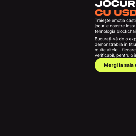
JOCUR
CU US
Trăiește emoția câști
jocurile noastre inst
tehnologia blockchai
Bucurați-vă de o exp
demonstrabilă în tit
multe altele – fiecare
verificabil, pentru o
Mergi la sala 