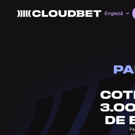
Engleză
PA
COTE
3.0
DE 
Pa
US