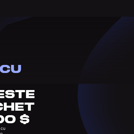
 CU
PESTE
CHET
00 $
cu
ig.