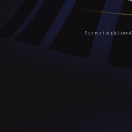
Sponsori și platformă 