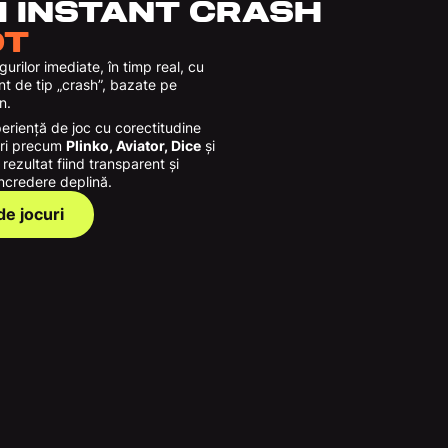
I INSTANT CRASH
DT
gurilor imediate, în timp real, cu
ant de tip „crash”, bazate pe
n.
eriență de joc cu corectitudine
luri precum
Plinko
,
Aviator
, Dice
și
 rezultat fiind transparent și
 încredere deplină.
de jocuri