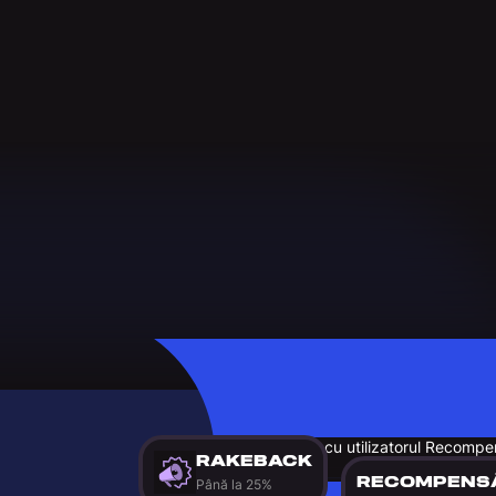
RAKEBACK
RECOMPENSĂ
Până la 25%