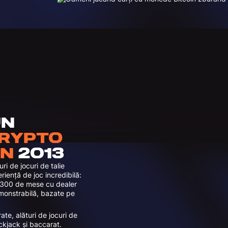
UN
CRYPTO
IN
2013
i de jocuri de talie
riență de joc incredibilă:
, 300 de mese cu dealer
demonstrabilă, bazate pe
ate, alături de jocuri de
ckjack și baccarat.