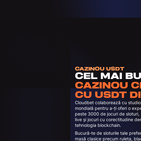
CAZINOU USDT
CEL MAI B
CAZINOU 
CU USDT D
Cloudbet colaborează cu studiour
mondială pentru a-ți oferi o expe
peste 3000 de jocuri de sloturi
live și jocuri cu corectitudine 
tehnologia blockchain.
Bucură-te de sloturile tale prefer
masă clasice precum ruleta, bla