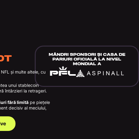
MÂNDRI SPONSORI ȘI CASA DE
DT
PARIURI OFICIALĂ LA NIVEL
MONDIAL A
 NFL și multe altele, cu
atea unui stablecoin
ră întârzieri la retrageri.
uri fără limită
pe piețele
ent decisiv al meciului,
ive