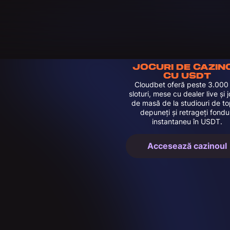
JOCURI DE CAZIN
CU USDT
Cloudbet oferă peste 3.000
sloturi, mese cu dealer live și j
de masă de la studiouri de t
depuneți și retrageți fondu
instantaneu în USDT.
Accesează cazinoul