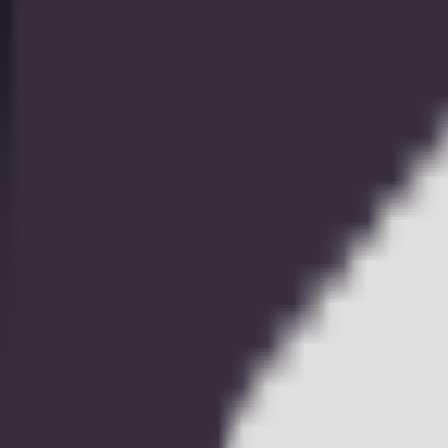
Jocuri noi
RTP ridicat