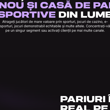
NOU ȘI CASĂ DE PA
SPORTIVE
DIN LUM
Atrageți jucători de mare valoare prin sporturi, jocuri de cazino, e-
sporturi, jocuri demonstrabil echitabile și multe altele. Concentrați-vă
pe un singur segment sau activați clienții pe mai multe canale.
PARIURI 
REAL P