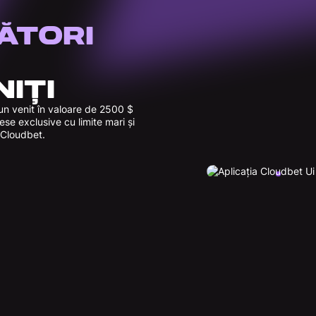
ĂTORI
IȚI
n venit în valoare de 2500 $
ese exclusive cu limite mari și
 Cloudbet.