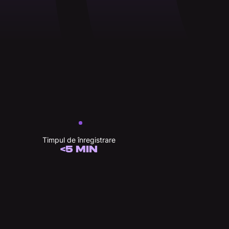
Timpul de înregistrare
<5 MIN