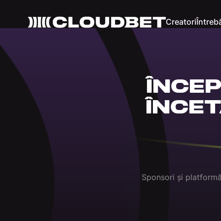
Creatori
Întreb
ÎNCEP
ÎNCET
Sponsori și platformă 