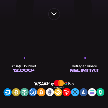
Afiliați Cloudbet
Retrageri lunare
12,000+
NELIMITAT