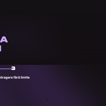
EA
I
3
etragere fără limite