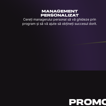
MANAGEMENT
PERSONALIZAT
Cereți managerului personal să vă ghideze prin
program și să vă ajute să obțineți succesul dorit.
PROMO