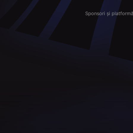
Sponsori și platformă 