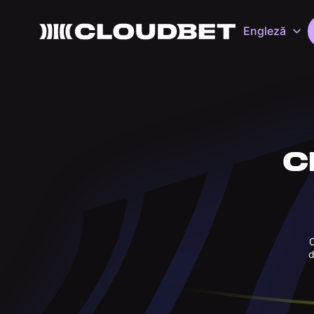
Engleză
C
C
d