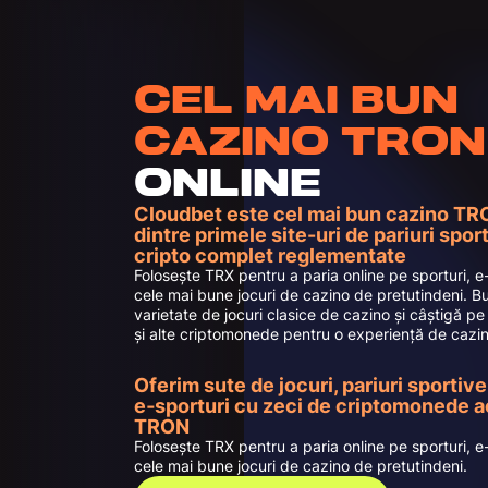
CEL MAI BUN
CAZINO TRON
ONLINE
Cloudbet este cel mai bun cazino TRO
dintre primele site-uri de pariuri spor
cripto complet reglementate
Folosește TRX pentru a paria online pe sporturi, e-
cele mai bune jocuri de cazino de pretutindeni. 
varietate de jocuri clasice de cazino și câștigă 
și alte criptomonede pentru o experiență de cazino
Oferim sute de jocuri, pariuri sportive 
e‑sporturi cu zeci de criptomonede a
TRON
Folosește TRX pentru a paria online pe sporturi, e-
cele mai bune jocuri de cazino de pretutindeni.