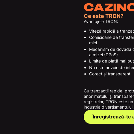
CAZIN
Ce este TRON?
Avantajele TRON:
Viteză rapidă a tranzacț
Comisioane de transfer
mici
Mecanism de dovadă d
a mizei (DPoS)
Limite de plată mai puț
Nu este nevoie de inte
Corect și transparent
Cu tranzacții rapide, prot
anonimatului și transpare
registrelor, TRON este un 
industria divertismentului.
Înregistrează-te