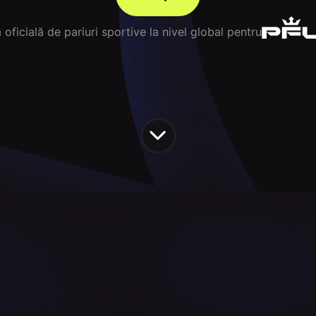
oficială de pariuri sportive la nivel global pentru