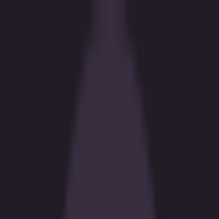
Sporturi