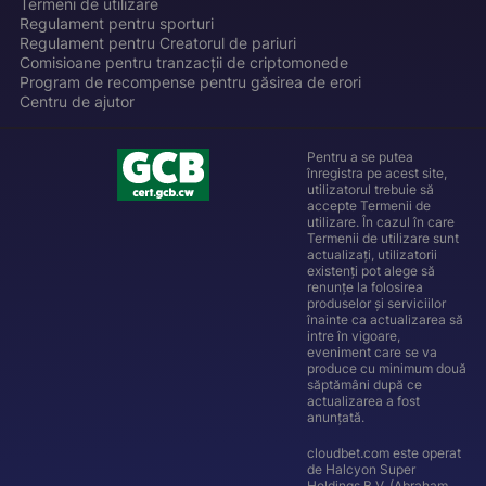
Termeni de utilizare
Regulament pentru sporturi
Regulament pentru Creatorul de pariuri
Comisioane pentru tranzacții de criptomonede
Program de recompense pentru găsirea de erori
Centru de ajutor
Pentru a se putea
înregistra pe acest site,
utilizatorul trebuie să
accepte
Termenii de
utilizare
. În cazul în care
Termenii de utilizare sunt
actualizați, utilizatorii
existenți pot alege să
renunțe la folosirea
produselor și serviciilor
înainte ca actualizarea să
intre în vigoare,
eveniment care se va
produce cu minimum două
săptămâni după ce
actualizarea a fost
anunțată.
cloudbet.com
este operat
de Halcyon Super
Holdings B.V. (Abraham