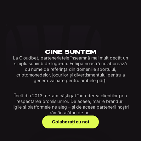
CINE SUNTEM
La Cloudbet, parteneriatele înseamnă mai mult decât un
simplu schimb de logo-uri. Echipa noastră colaborează
cu nume de referință din domeniile sportului,
criptomonedelor, jocurilor și divertismentului pentru a
genera valoare pentru ambele părți.
Încă din 2013, ne-am câștigat încrederea clienților prin
respectarea promisiunilor. De aceea, marile branduri,
ligile și platformele ne aleg – și de aceea partenerii noștri
rămân alături de noi.
Colaborați cu noi