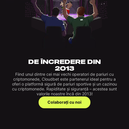
DE ÎNCREDERE DIN
2013
Fiind unul dintre cei mai vechi operatori de pariuri cu
criptomonede, Cloudbet este partenerul ideal pentru a
oferi o platformă sigură de pariuri sportive și un cazinou
cu criptomonede. Rapiditate și siguranță – acestea sunt
valorile noastre încă din 2013!
Colaborați cu noi