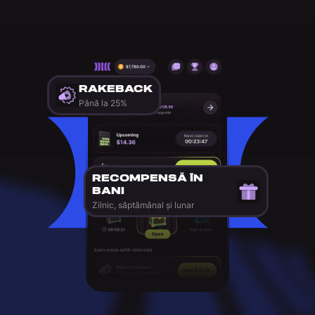
RAKEBACK
Până la 25%
RECOMPENSĂ ÎN
BANI
Zilnic, săptămânal și lunar