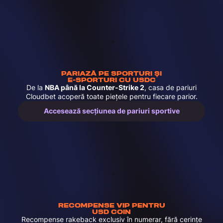
PARIAZĂ PE SPORTURI ȘI
E-SPORTURI CU USDC
De la
NBA până la
Counter-Strike 2
, casa de pariuri
Cloudbet acoperă toate piețele pentru fiecare parior.
Accesează secțiunea de pariuri sportive
RECOMPENSE VIP PENTRU
USD COIN
Recompense rakeback exclusiv în numerar, fără cerințe