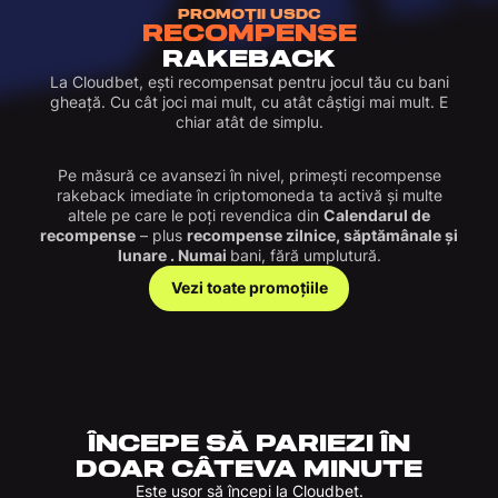
PROMOȚII USDC
RECOMPENSE
RAKEBACK
La Cloudbet, ești recompensat pentru jocul tău cu bani
gheață. Cu cât joci mai mult, cu atât câștigi mai mult. E
chiar atât de simplu.
Pe măsură ce avansezi în nivel, primești recompense
rakeback imediate în criptomoneda ta activă și multe
altele pe care le poți revendica din
Calendarul de
recompense
– plus
recompense
zilnice, săptămânale și
lunare
. Numai
bani, fără umplutură.
Vezi toate promoțiile
ÎNCEPE SĂ PARIEZI ÎN
DOAR CÂTEVA MINUTE
Este ușor să începi la Cloudbet.