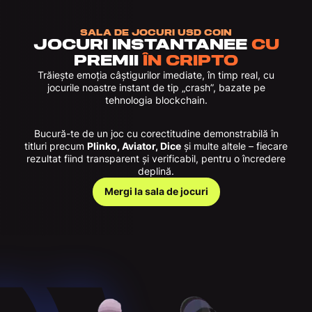
SALA DE JOCURI USD COIN
JOCURI INSTANTANEE
CU
PREMII
ÎN CRIPTO
Trăiește emoția câștigurilor imediate, în timp real, cu
jocurile noastre instant de tip „crash”, bazate pe
tehnologia blockchain.
Bucură-te de un joc cu corectitudine demonstrabilă în
titluri precum
Plinko, Aviator, Dice
și multe altele – fiecare
rezultat fiind transparent și verificabil, pentru o încredere
deplină.
Mergi la sala de jocuri