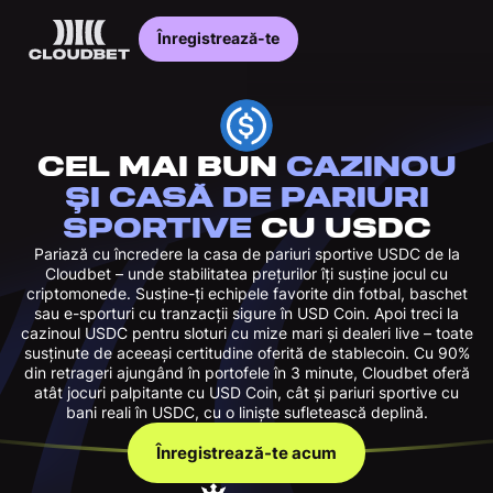
Înregistrează-te
CEL MAI BUN
CAZINOU
ȘI CASĂ DE PARIURI
SPORTIVE
CU USDC
Pariază cu încredere la casa de pariuri sportive USDC de la
Cloudbet – unde stabilitatea prețurilor îți susține jocul cu
criptomonede. Susține-ți echipele favorite din fotbal, baschet
sau e-sporturi cu tranzacții sigure în USD Coin. Apoi treci la
cazinoul USDC pentru sloturi cu mize mari și dealeri live – toate
susținute de aceeași certitudine oferită de stablecoin. Cu 90%
din retrageri ajungând în portofele în 3 minute, Cloudbet oferă
atât jocuri palpitante cu USD Coin, cât și pariuri sportive cu
bani reali în USDC, cu o liniște sufletească deplină.
Înregistrează-te acum