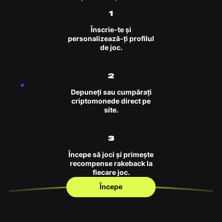
1
Înscrie-te și
personalizează-ți profilul
de joc.
2
Depuneți sau cumpărați
criptomonede direct pe
site.
3
Începe să joci și primește
recompense rakeback la
fiecare joc.
Începe