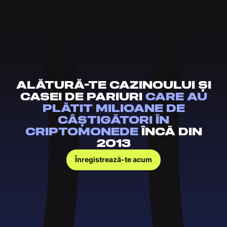
ALĂTURĂ-TE CAZINOULUI ȘI
CASEI DE PARIURI
CARE AU
PLĂTIT MILIOANE DE
CÂȘTIGĂTORI ÎN
CRIPTOMONEDE
ÎNCĂ DIN
2013
Înregistrează-te acum