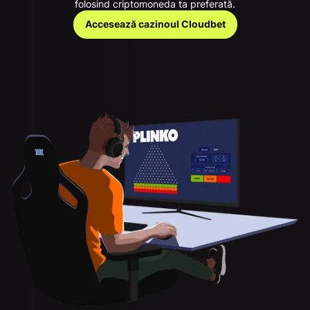
folosind criptomoneda ta preferată.
Accesează cazinoul Cloudbet