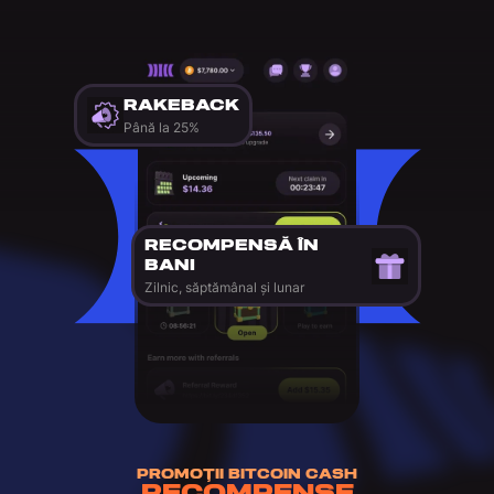
RAKEBACK
Până la 25%
RECOMPENSĂ ÎN
BANI
Zilnic, săptămânal și lunar
PROMOȚII BITCOIN CASH
RECOMPENSE