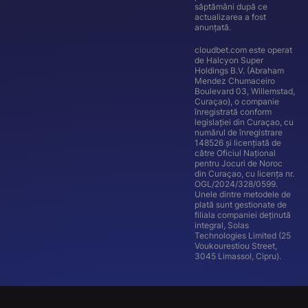
săptămâni după ce
actualizarea a fost
anunțată.
cloudbet.com
este operat
de Halcyon Super
Holdings B.V. (Abraham
Mendez Chumaceiro
Boulevard 03, Willemstad,
Curaçao), o companie
înregistrată conform
legislației din Curaçao, cu
numărul de înregistrare
148526 și licențiată de
către Oficiul Național
pentru Jocuri de Noroc
din Curaçao, cu licența nr.
OGL/2024/328/0599.
Unele dintre metodele de
plată sunt gestionate de
filiala companiei deținută
integral, Solas
Technologies Limited (25
Voukourestiou Street,
3045 Limassol, Cipru).