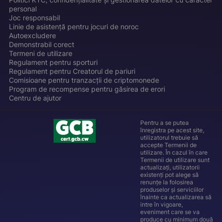
personal
Joc responsabil
Linie de asistență pentru jocuri de noroc
Autoexcludere
Demonstrabil corect
Termeni de utilizare
Regulament pentru sporturi
Regulament pentru Creatorul de pariuri
Comisioane pentru tranzacții de criptomonede
Program de recompense pentru găsirea de erori
Centru de ajutor
Pentru a se putea
înregistra pe acest site,
utilizatorul trebuie să
accepte
Termenii de
utilizare
. În cazul în care
Termenii de utilizare sunt
actualizați, utilizatorii
existenți pot alege să
renunțe la folosirea
produselor și serviciilor
înainte ca actualizarea să
intre în vigoare,
eveniment care se va
produce cu minimum două