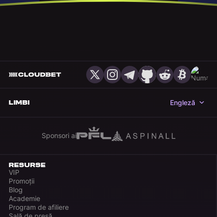
Engleză
LIMBI
Sponsori ai
RESURSE
VIP
Promoții
Blog
Academie
Program de afiliere
Sală de presă