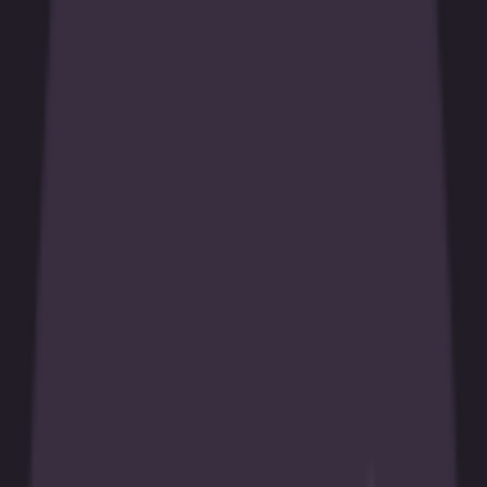
High roller
Jocuri noi
RTP ridicat