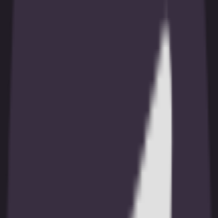
Dealer live
Demonstrabil corect
Blog
Telegram
Asistență