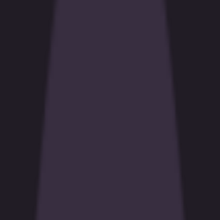
Cazino
E-sporturi
Toate jocurile
🌟
Pulse