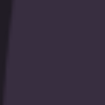
Promoții
Turnee
Studiouri
High roller