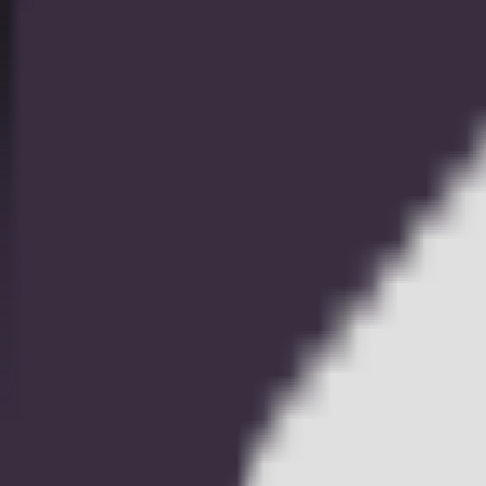
Jocuri noi
RTP ridicat