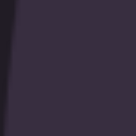
Promoții
Turnee
Studiouri
High roller