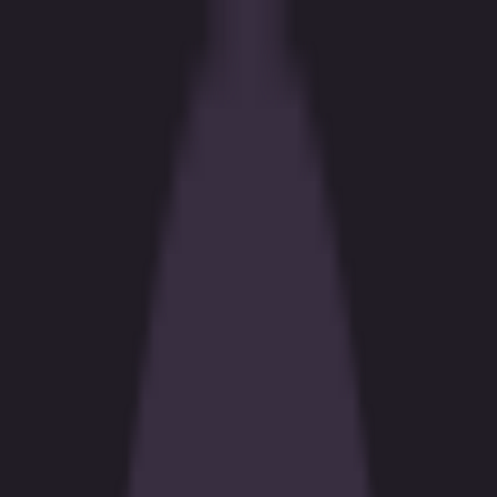
Sporturi