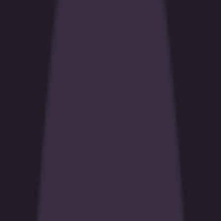
Cazino
E-sporturi
Toate jocurile
🌟
Pulse