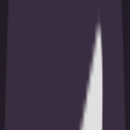
Dealer live
Demonstrabil corect
Blog
Telegram
Asistență