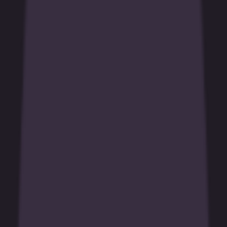
Dealer live
Demonstrabil corect
Blog
Telegram
Asistență