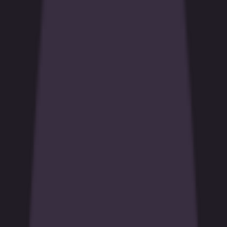
Promoții
Turnee
Toți
Call of Duty
Counter-Strike
Dota 2
FIFA
League of Legends
NBA2K
Starcraft
Valorant
Blog