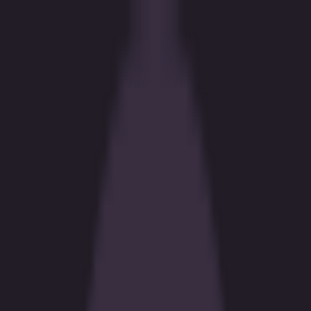
Sporturi