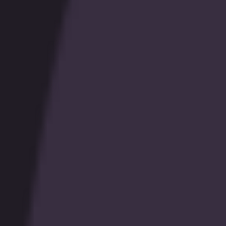
Cazino
E-sporturi
Toate jocurile
🌟
Pulse