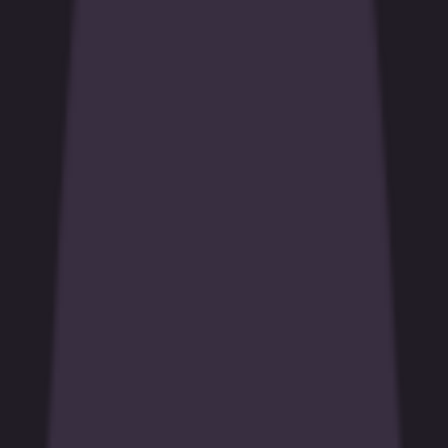
Promoții
Turnee
Studiouri