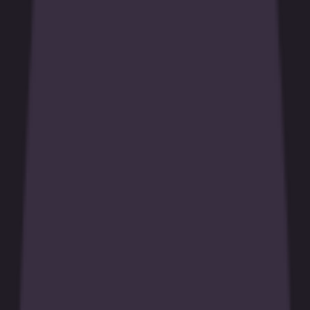
High roller
Jocuri noi
RTP ridicat