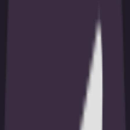
Dealer live
Demonstrabil corect
Blog
Telegram
Asistență