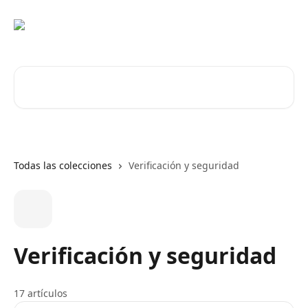
Ir al contenido principal
Buscar artículos...
Todas las colecciones
Verificación y seguridad
Verificación y seguridad
17 artículos