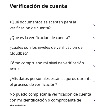
Verificación de cuenta
¿Qué documentos se aceptan para la
verificación de cuenta?
¿Qué es la verificación de cuenta?
¿Cuáles son los niveles de verificación de
Cloudbet?
Cómo compruebo mi nivel de verificación
actual
¿Mis datos personales están seguros durante
el proceso de verificación?
No puedo completar la verificación de cuenta
con mi identificación o comprobante de