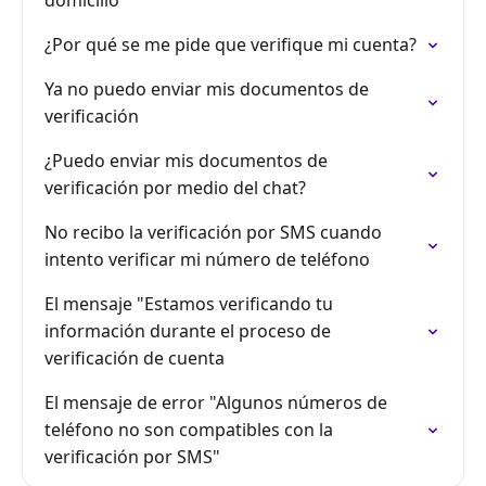
domicilio
¿Por qué se me pide que verifique mi cuenta?
Ya no puedo enviar mis documentos de
verificación
¿Puedo enviar mis documentos de
verificación por medio del chat?
No recibo la verificación por SMS cuando
intento verificar mi número de teléfono
El mensaje "Estamos verificando tu
información durante el proceso de
verificación de cuenta
El mensaje de error "Algunos números de
teléfono no son compatibles con la
verificación por SMS"