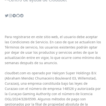
Para registrarse en este sitio web, el usuario debe aceptar
las
Condiciones de Servicio
. En caso de que se actualicen los
Términos de servicio
, los usuarios existentes podrán optar
por dejar de usar los productos y servicios antes de que la
actualización entre en vigor, lo que ocurre como mínimo dos
semanas después de su anuncio.
cloudbet.com es operado por Halcyon Super Holdings B.V.
(Abraham Mendez Chumaceiro Boulevard 03, Willemstad,
Curazao), una empresa constituida bajo las leyes de
Curazao con el número de empresa 148526 y autorizada por
la Curaçao Gaming Authority con el número de licencia
OGL/2024/328/0599. Algunos métodos de pago son
gestionados por la filial de propiedad absoluta de la