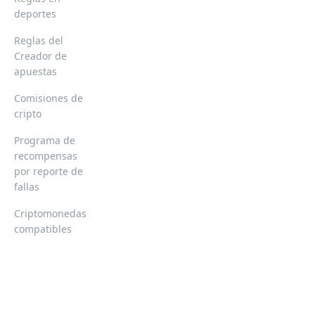
deportes
Reglas del
Creador de
apuestas
Comisiones de
cripto
Programa de
recompensas
por reporte de
fallas
Criptomonedas
compatibles