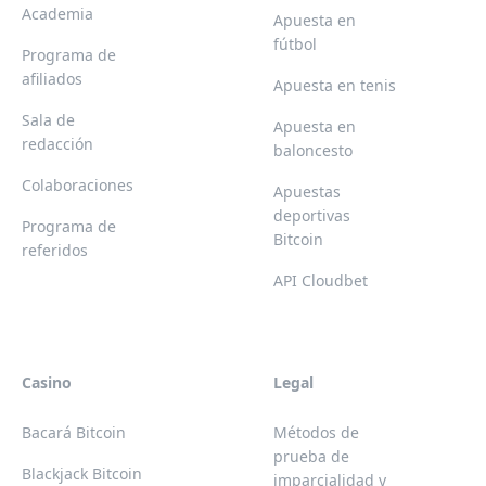
Academia
Apuesta en
fútbol
Programa de
afiliados
Apuesta en tenis
Sala de
Apuesta en
redacción
baloncesto
Colaboraciones
Apuestas
deportivas
Programa de
Bitcoin
referidos
API Cloudbet
Casino
Legal
Bacará Bitcoin
Métodos de
prueba de
Blackjack Bitcoin
imparcialidad y