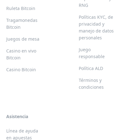
RNG
Ruleta Bitcoin
Políticas KYC, de
Tragamonedas
privacidad y
Bitcoin
manejo de datos
personales
Juegos de mesa
Juego
Casino en vivo
responsable
Bitcoin
Política ALD
Casino Bitcoin
Términos y
condiciones
Asistencia
Línea de ayuda
en apuestas