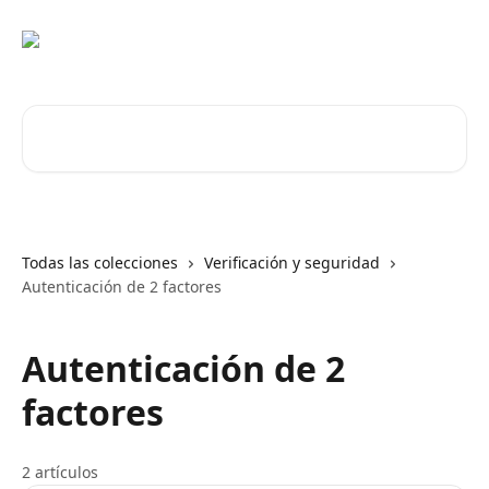
Ir al contenido principal
Buscar artículos...
Todas las colecciones
Verificación y seguridad
Autenticación de 2 factores
Autenticación de 2
factores
2 artículos