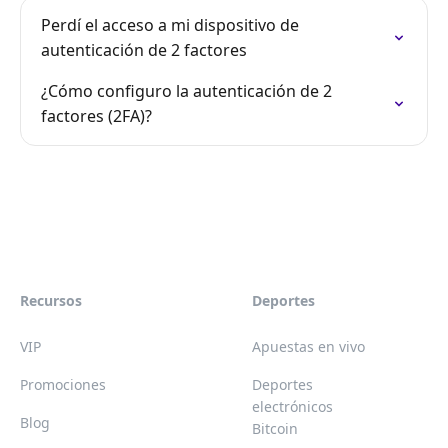
Perdí el acceso a mi dispositivo de
autenticación de 2 factores
¿Cómo configuro la autenticación de 2
factores (2FA)?
Recursos
Deportes
VIP
Apuestas en vivo
Promociones
Deportes
electrónicos
Blog
Bitcoin