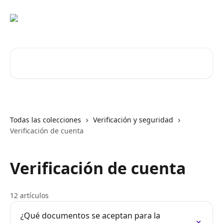
Ir al contenido principal
Buscar artículos...
Todas las colecciones
Verificación y seguridad
Verificación de cuenta
Verificación de cuenta
12 artículos
¿Qué documentos se aceptan para la