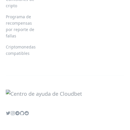
cripto
Programa de
recompensas
por reporte de
fallas
Criptomonedas
compatibles