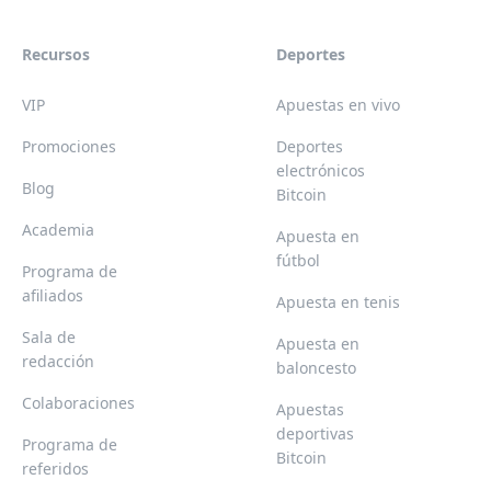
Recursos
Deportes
VIP
Apuestas en vivo
Promociones
Deportes
electrónicos
Blog
Bitcoin
Academia
Apuesta en
fútbol
Programa de
afiliados
Apuesta en tenis
Sala de
Apuesta en
redacción
baloncesto
Colaboraciones
Apuestas
deportivas
Programa de
Bitcoin
referidos