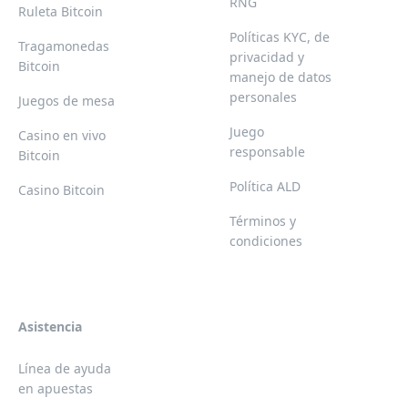
RNG
Ruleta Bitcoin
Políticas KYC, de
Tragamonedas
privacidad y
Bitcoin
manejo de datos
personales
Juegos de mesa
Juego
Casino en vivo
responsable
Bitcoin
Política ALD
Casino Bitcoin
Términos y
condiciones
Asistencia
Línea de ayuda
en apuestas