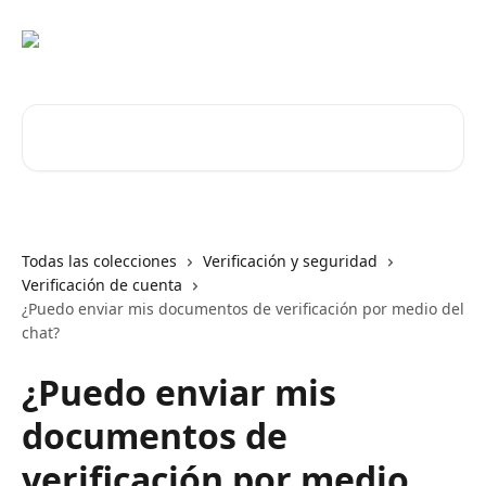
Ir al contenido principal
Buscar artículos...
Todas las colecciones
Verificación y seguridad
Verificación de cuenta
¿Puedo enviar mis documentos de verificación por medio del
chat?
¿Puedo enviar mis
documentos de
verificación por medio