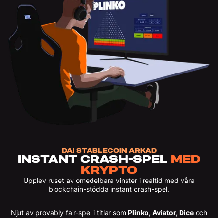
DAI STABLECOIN ARKAD
INSTANT CRASH-SPEL
MED
KRYPTO
Upplev ruset av omedelbara vinster i realtid med våra
blockchain-stödda instant crash-spel.
Njut av provably fair-spel i titlar som
Plinko, Aviator, Dice
och