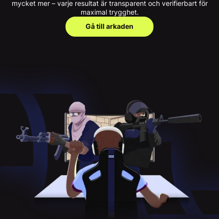
mycket mer – varje resultat är transparent och verifierbart för
maximal trygghet.
Gå till arkaden