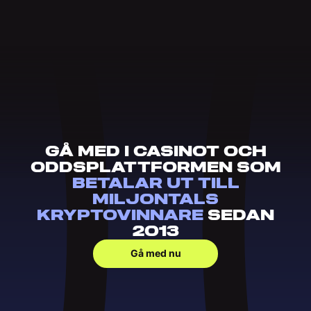
GÅ MED I CASINOT OCH
ODDSPLATTFORMEN SOM
BETALAR UT TILL
MILJONTALS
KRYPTOVINNARE
SEDAN
2013
Gå med nu