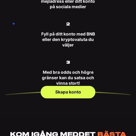
mejladress eller ditt konto
på sociala medier
2
Fyll på ditt konto med BNB
eller den kryptovaluta du
väljer
3
Med bra odds och högre
gränser kan du satsa och
vinna stort!
Skapa konto
KOM IGÅNG MED
DET
BÄSTA