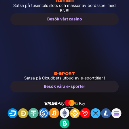
CASINO
Satsa på tusentals slots och massor av bordsspel med
BNB!
Besök vårt casino
E-SPORT
Satsa på Cloudbets utbud av
e-sporttitlar
!
Besök våra e-sporter