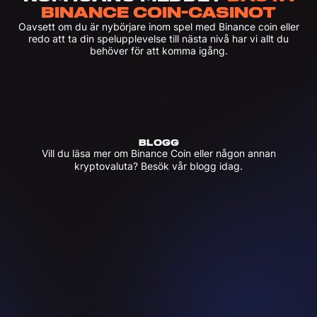
BINANCE COIN-CASINOT
Oavsett om du är nybörjare inom spel med Binance coin eller
redo att ta din spelupplevelse till nästa nivå har vi allt du
behöver för att komma igång.
BLOGG
Vill du läsa mer om Binance Coin eller någon annan
kryptovaluta? Besök vår blogg idag.