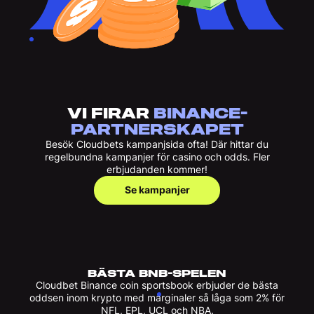
VI FIRAR
BINANCE-
PARTNERSKAPET
Besök Cloudbets kampanjsida ofta! Där hittar du
regelbundna kampanjer för casino och odds. Fler
erbjudanden kommer!
Se kampanjer
BÄSTA BNB-SPELEN
Cloudbet Binance coin sportsbook erbjuder de bästa
oddsen inom krypto med marginaler så låga som 2% för
NFL, EPL, UCL och NBA.