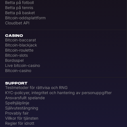
Betta på fotboll
Betta på tennis
Betta på basket
Bitcoin-oddsplattform
Cloudbet API
CASINO
Bitcoin-baccarat
Bitcoin-blackjack
Bitcoin-roulette
Bitcoin-slots
Bordsspel
Live bitcoin-casino
Bitcoin-casino
SUPPORT
Testmetoder för rättvisa och RNG
KYC-policyer, integritet och hantering av personuppgifter
Ansvarsfullt spelande
Spelhjälplinje
Självutestängning
Provably fair
Villkor för tjänsten
Regler för idrott