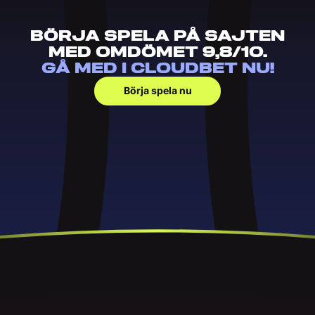
BÖRJA SPELA PÅ SAJTEN
MED OMDÖMET 9,8/10.
GÅ MED I CLOUDBET NU!
Börja spela nu