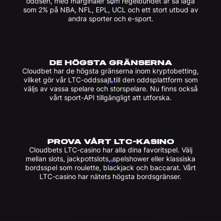
oddsen, med marginaler som regelbundet är så låga
som 2% på NBA, NFL, EPL, UCL och ett stort utbud av
andra sporter och e-sport.
DE HÖGSTA GRÄNSERNA
Cloudbet har de högsta gränserna inom kryptobetting,
vilket gör vår LTC-oddssajt till den oddsplattform som
väljs av vassa spelare och storspelare. Nu finns också
vårt sport-API tillgängligt att utforska.
PROVA VÅRT LTC-KASINO
Cloudbets LTC-casino har alla dina favoritspel. Välj
mellan slots, jackpottslots, spelshower eller klassiska
bordsspel som roulette, blackjack och baccarat. Vårt
LTC-casino har nätets högsta bordsgränser.