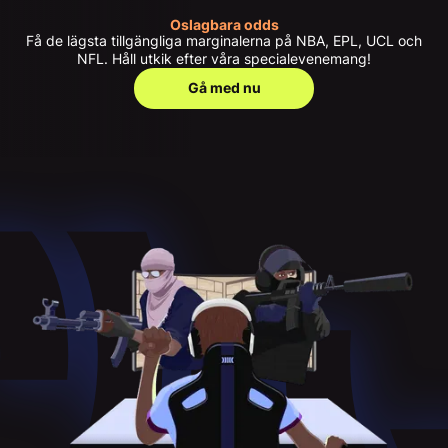
Oslagbara odds
Få de lägsta tillgängliga marginalerna på NBA, EPL, UCL och
NFL. Håll utkik efter våra specialevenemang!
Gå med nu