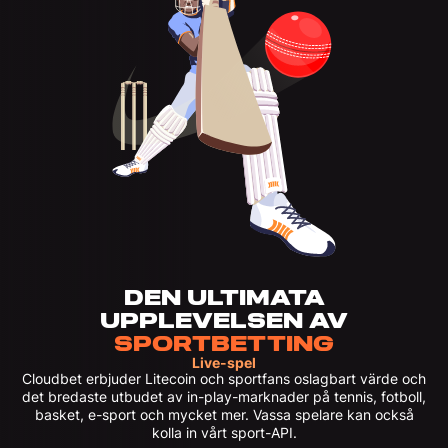
DEN ULTIMATA
UPPLEVELSEN AV
SPORTBETTING
Live-spel
Cloudbet erbjuder Litecoin och sportfans oslagbart värde och
det bredaste utbudet av in-play-marknader på tennis, fotboll,
basket, e-sport och mycket mer. Vassa spelare kan också
kolla in vårt sport-API.