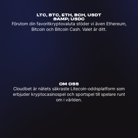
LTC, BTC, ETH, BCH, USDT
&AMP; USDC
Förutom din favoritkryptovaluta stöder vi även Ethereum,
Bitcoin och Bitcoin Cash. Valet är ditt.
OM OSS
Cloudbet är nätets säkraste Litecoin-oddsplatform som
erbjuder kryptocasinospel och sportspel till spelare runt
om i världen.