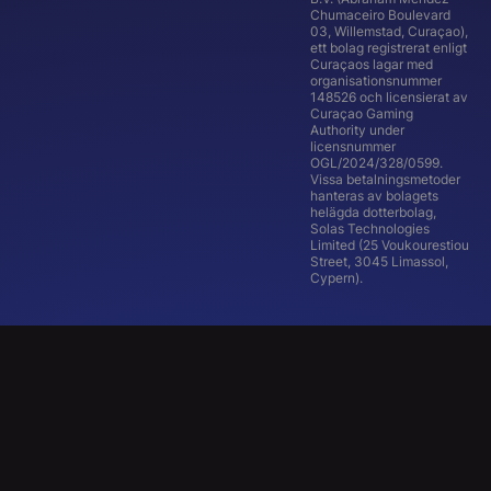
Chumaceiro Boulevard
03, Willemstad, Curaçao),
ett bolag registrerat enligt
Curaçaos lagar med
organisationsnummer
148526 och licensierat av
Curaçao Gaming
Authority under
licensnummer
OGL/2024/328/0599.
Vissa betalningsmetoder
hanteras av bolagets
helägda dotterbolag,
Solas Technologies
Limited (25 Voukourestiou
Street, 3045 Limassol,
Cypern).