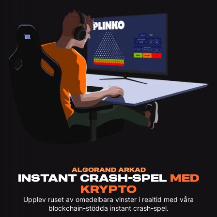
ALGORAND ARKAD
INSTANT CRASH-SPEL
MED
KRYPTO
Upplev ruset av omedelbara vinster i realtid med våra
blockchain-stödda instant crash-spel.