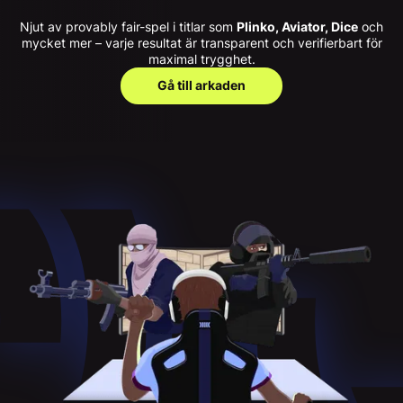
Njut av provably fair-spel i titlar som
Plinko, Aviator, Dice
och
mycket mer – varje resultat är transparent och verifierbart för
maximal trygghet.
Gå till arkaden