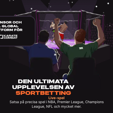
ONSOR OCH
L GLOBAL
TFORM FÖR
DEN ULTIMATA
UPPLEVELSEN AV
SPORTBETTING
Live-spel
Satsa på precisa spel i NBA, Premier League, Champions
League, NFL och mycket mer.