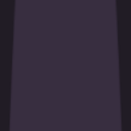
Telegram
Support