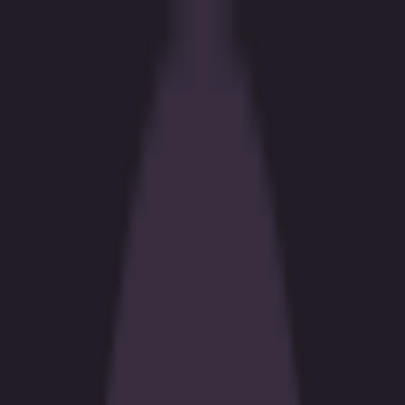
Sport