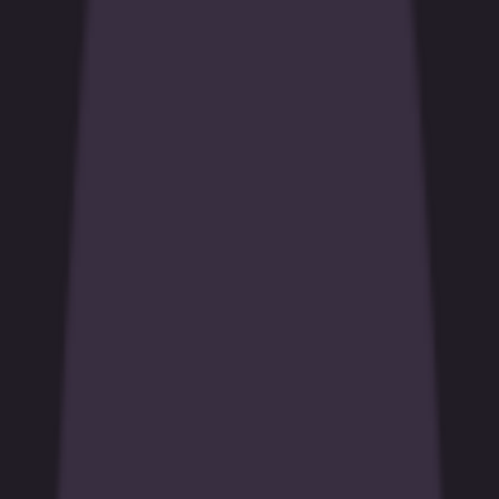
Kampanjer
Turneringar
Alla
Call of Duty
Counter-Strike
Dota 2
FIFA
League of Legends
NBA2K
Rainbow Six
Valorant
Blogg