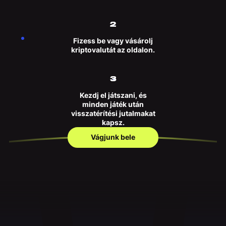
2
Fizess be vagy vásárolj
kriptovalutát az oldalon.
3
Kezdj el játszani, és
minden játék után
visszatérítési jutalmakat
kapsz.
Vágjunk bele