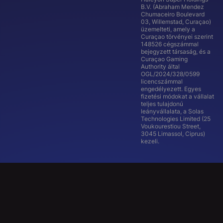
B.V. (Abraham Mendez
Chumaceiro Boulevard
03, Willemstad, Curaçao)
üzemelteti, amely a
Curaçao törvényei szerint
148526 cégszámmal
bejegyzett társaság, és a
Curaçao Gaming
Authority által
OGL/2024/328/0599
licencszámmal
engedélyezett. Egyes
fizetési módokat a vállalat
teljes tulajdonú
leányvállalata, a Solas
Technologies Limited (25
Voukourestiou Street,
3045 Limassol, Ciprus)
kezeli.