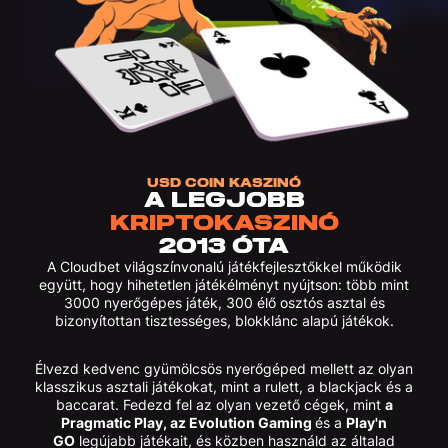
USD COIN KASZINÓ
A LEGJOBB
KRIPTOKASZINÓ
2013 ÓTA
A Cloudbet világszínvonalú játékfejlesztőkkel működik
együtt, hogy hihetetlen játékélményt nyújtson: több mint
3000 nyerőgépes játék, 300 élő osztós asztal és
bizonyítottan tisztességes, blokklánc alapú játékok.
Élvezd kedvenc gyümölcsös nyerőgéped mellett az olyan
klasszikus asztali játékokat, mint a rulett, a blackjack és a
baccarat. Fedezd fel az olyan vezető cégek, mint
a
Pragmatic Play, az Evolution Gaming
és a
Play'n
GO
legújabb játékait, és közben használd az általad