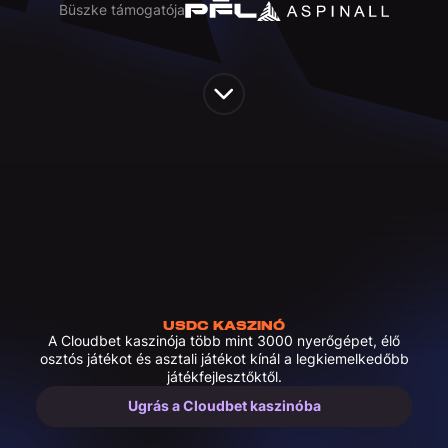
Büszke támogatója
USDC KASZINÓ
A Cloudbet kaszinója több mint 3000 nyerőgépet, élő
osztós játékot és asztali játékot kínál a legkiemelkedőbb
játékfejlesztőktől.
Ugrás a Cloudbet kaszinóba