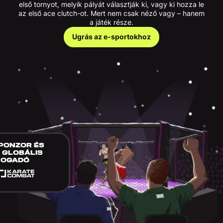
első tornyot, melyik pályát választják ki, vagy ki hozza le
az első ace clutch-ot. Mert nem csak néző vagy – hanem
a játék része.
Ugrás az e-sportokhoz
PONZOR ÉS
 GLOBÁLIS
FOGADÓ