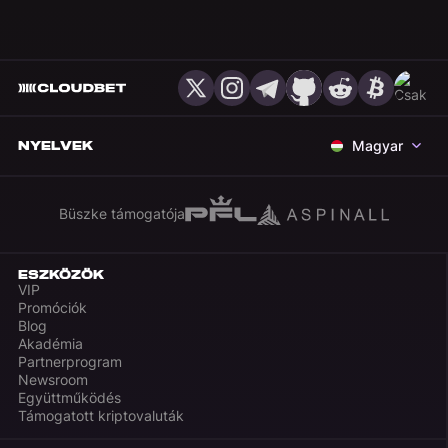
Magyar
NYELVEK
Büszke támogatója
ESZKÖZÖK
VIP
Promóciók
Blog
Akadémia
Partnerprogram
Newsroom
Együttműködés
Támogatott kriptovaluták