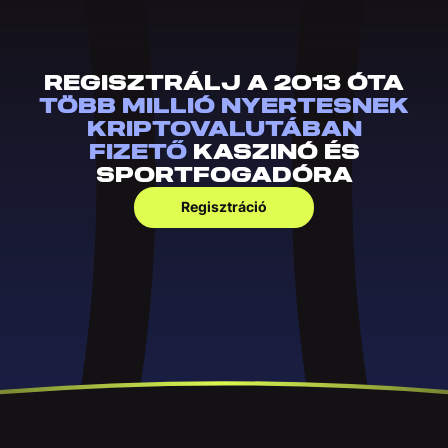
REGISZTRÁLJ A 2013 ÓTA
TÖBB MILLIÓ NYERTESNEK
KRIPTOVALUTÁBAN
FIZETŐ
KASZINÓ ÉS
SPORTFOGADÓRA
Regisztráció