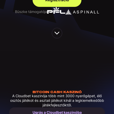
Büszke támogatója
BITCOIN CASH KASZINÓ
A Cloudbet kaszinója több mint 3000 nyerőgépet, élő
osztós játékot és asztali játékot kínál a legkiemelkedőbb
játékfejlesztőktől.
Ugrás a Cloudbet kaszinóba