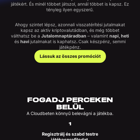
játékért. És minél többet játszol, annál többet is kapsz. Ez
tényleg ilyen egyszerű.
Ahogy szintet lépsz, azonnali visszatérítési jutalmakat
kapsz az aktív kriptovalutádban, és még többet
válthatsz be a
Jutalomnaptáradban
– valamint
napi, heti
és
havi
jutalmakat is kaphatsz
.
Csak készpénz, semmi
játékpénz.
Lássuk az összes promóciót
FOGADJ PERCEKEN
BELÜL
A Cloudbeten könnyű belevágni a játékba.
1
Regisztrálj és szabd testre
játékosprofilodat.