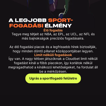
A LEGJOBB
SPORT-
FOGADÁSI
ÉLMÉNY
Élő fogadás
Tegye meg tétjeit az NBA, az EPL, az UCL, az NFL és
más bajnokságok precíziós fogadásaira.
Az élő fogadási piacok és a legfrissebb hírek biztosítják,
hogy minden döntő pillanat középpontjában legyen.
Limit nélküli fogadások
Így van. A nagy tétben játszóknak a Cloudbet limit nélküli
fogadást kínál a főbb piacokon, így korlátok nélkül
megragadhatod a kínálkozó lehetőségeket, ha fordulat áll
be a mérkőzésen.
Ugrás a sportfogadó felületre