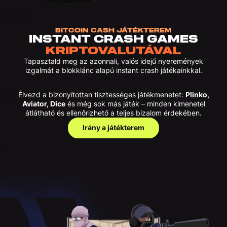
BITCOIN CASH JÁTÉKTEREM
INSTANT CRASH GAMES
KRIPTOVALUTÁVAL
Tapasztald meg az azonnali, valós idejű nyeremények
izgalmát a blokklánc alapú instant crash játékainkkal.
Élvezd a bizonyítottan tisztességes játékmenetet:
Plinko,
Aviator, Dice
és még sok más játék – minden kimenetel
átlátható és ellenőrizhető a teljes bizalom érdekében.
Irány a játékterem