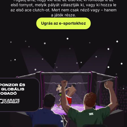
első tornyot, melyik pályát választják ki, vagy ki hozza le
az első ace clutch-ot. Mert nem csak néző vagy – hanem
a játék része.
Ugrás az e-sportokhoz
PONZOR ÉS
 GLOBÁLIS
FOGADÓ