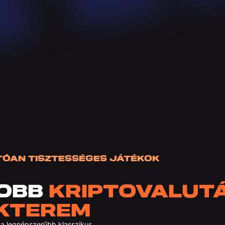
TÓAN TISZTESSÉGES JÁTÉKOK
OBB
KRIPTOVALUT
KTEREM
a legnépszerűbb klasszikus