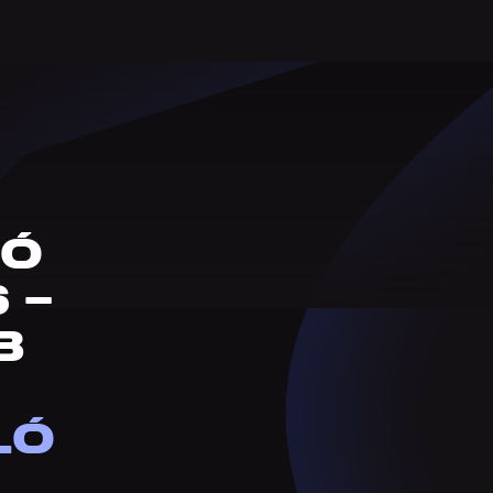
NÓ
 –
B
LÓ