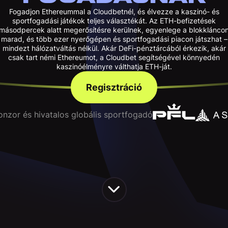
Fogadjon Ethereummal a Cloudbetnél, és élvezze a kaszinó- és
sportfogadási játékok teljes választékát. Az ETH-befizetések
másodpercek alatt megerősítésre kerülnek, egyenlege a blokklánco
marad, és több ezer nyerőgépen és sportfogadási piacon játszhat –
mindezt hálózatváltás nélkül. Akár DeFi-pénztárcából érkezik, akár
csak tart némi Ethereumot, a Cloudbet segítségével könnyedén
kaszinóélményre válthatja ETH-ját.
Regisztráció
nzor és hivatalos globális sportfogadó