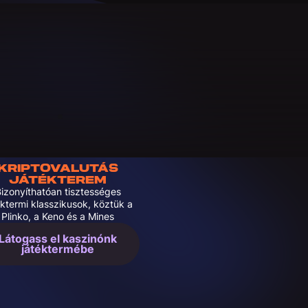
KRIPTOVALUTÁS
JÁTÉKTEREM
izonyíthatóan tisztességes
éktermi klasszikusok, köztük a
Plinko, a Keno és a Mines
Látogass el kaszinónk
játéktermébe