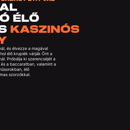
AL
Ó ÉLŐ
ÓS
KASZINÓS
Y
lnál, és élvezze a magával
ol élő krupiék várják Önt a
nál. Próbálja ki szerencséjét a
 és a baccaratban, valamint a
műsorokban, élő
mas szorzókkal.