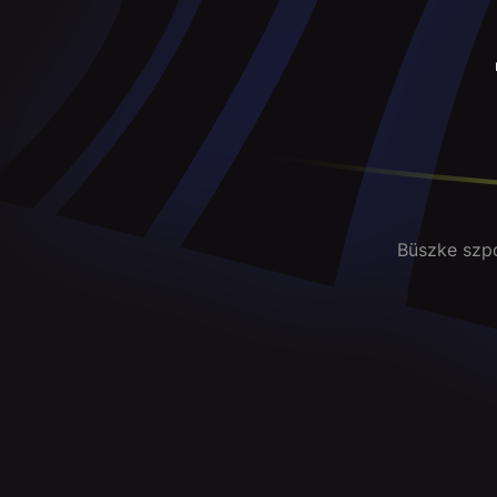
Büszke szpo