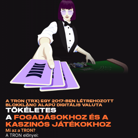
A TRON (TRX) EGY 2017-BEN LÉTREHOZOTT
BLOKKLÁNC ALAPÚ DIGITÁLIS VALUTA
TÖKÉLETES
A
FOGADÁSOKHOZ ÉS A
KASZINÓS JÁTÉKOKHOZ
Mi az a TRON?
A TRON előnyei: