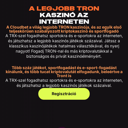
A LEGJOBB TRON
KASZINÓ AZ
INTERNETEN
A Cloudbet a világ legjobb TRON kaszinója, és az egyik első
teljeskörűen szabályozott kriptokaszinó és sportfogadó
A TRX-szel fogadhatsz sportokra és e-sportokra az interneten,
és játszhatsz a legjobb kaszinós játékok százaival. Játssz a
klasszikus kaszinójátékok hatalmas választékával, és nyerj
nagyot! Fogadj TRON-nal és más kriptovalutákkal a
biztonságos és privát kaszinóélményért.
Több száz játékot, sportfogadást és e-sport-fogadást
kínálunk, és több tucat kriptovalutát elfogadunk, beleértve a
Tront is
A TRX-szel fogadhatsz sportokra és e-sportokra az interneten,
és játszhatsz a legjobb kaszinós játékok százaival.
Regisztráció