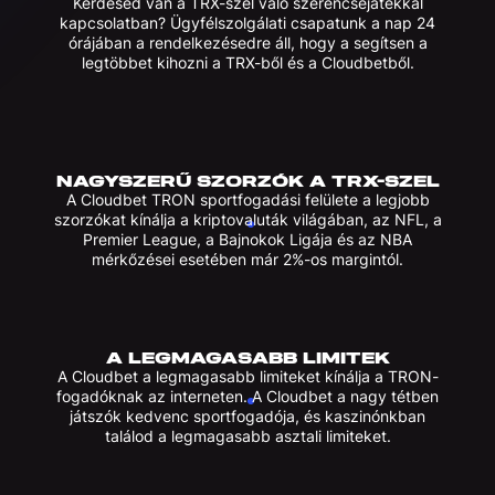
Kérdésed van a TRX-szel való szerencsejátékkal
kapcsolatban? Ügyfélszolgálati csapatunk a nap 24
órájában a rendelkezésedre áll, hogy a segítsen a
legtöbbet kihozni a TRX-ből és a Cloudbetből.
NAGYSZERŰ SZORZÓK A TRX-SZEL
A Cloudbet TRON sportfogadási felülete a legjobb
szorzókat kínálja a kriptovaluták világában, az NFL, a
Premier League, a Bajnokok Ligája és az NBA
mérkőzései esetében már 2%-os margintól.
A LEGMAGASABB LIMITEK
A Cloudbet a legmagasabb limiteket kínálja a TRON-
fogadóknak az interneten. A Cloudbet a nagy tétben
játszók kedvenc sportfogadója, és kaszinónkban
találod a legmagasabb asztali limiteket.