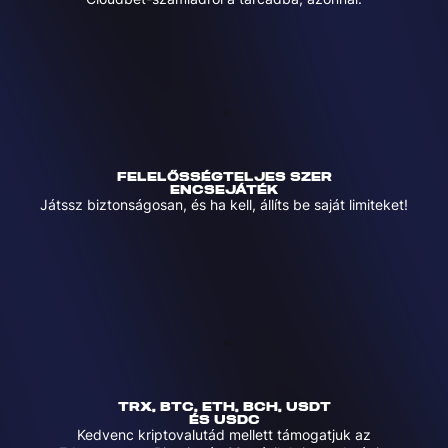
FELELŐSSÉGTELJES SZER
ENCSEJÁTÉK
Játssz biztonságosan, és ha kell, állíts be saját limiteket!
TRX, BTC, ETH, BCH, USDT
ÉS USDC
Kedvenc kriptovalutád mellett támogatjuk az