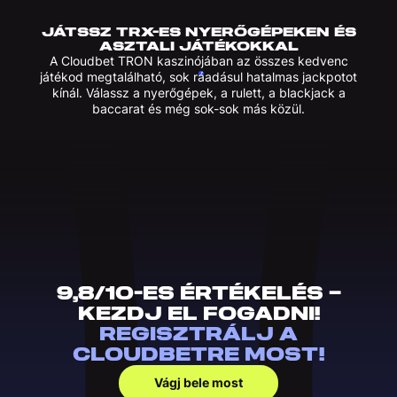
JÁTSSZ TRX-ES NYERŐGÉPEKEN ÉS
ASZTALI JÁTÉKOKKAL
A Cloudbet TRON kaszinójában az összes kedvenc
játékod megtalálható, sok ráadásul hatalmas jackpotot
kínál. Válassz a nyerőgépek, a rulett, a blackjack a
baccarat és még sok-sok más közül.
9,8/10-ES ÉRTÉKELÉS –
KEZDJ EL FOGADNI!
REGISZTRÁLJ A
CLOUDBETRE MOST!
Vágj bele most