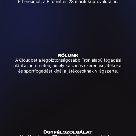
Ethereumot, a Bitcoint és 28 másik kriptovalutát is.
RÓLUNK
A Cloudbet a legbiztonságosabb Tron alapú fogadási
oldal az interneten, amely kaszinós szerencsejátékokat
és sportfogadást kínál a játékosoknak világszerte.
ÜGYFÉLSZOLGÁLAT