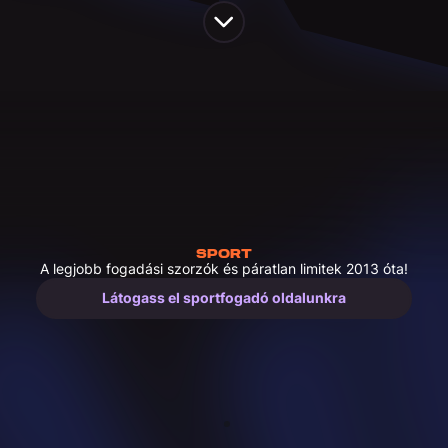
SPORT
A legjobb fogadási szorzók és páratlan limitek 2013 óta!
Látogass el sportfogadó oldalunkra