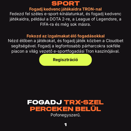
SPORT
Fogadj kedvenc játékaidra TRON-nal
Fedezd fel széles e-sport-kínálatunkat, és fogadj kedvenc
játékaidra, például a DOTA 2-re, a League of Legendsre, a
FIFA-ra és még sok másra.
Fokozd az izgalmakat élő fogadásokkal
Nézd élőben a játékokat, és fogadj játék közben a Cloudbet
segítségével. Fogadj a legfontosabb párharcokra sokféle
piacon a világ vezető e-sportfogadási Tron kaszinójával.
Regisztráció
FOGADJ
TRX-SZEL
PERCEKEN BELÜL
Pofonegyszerű.
1