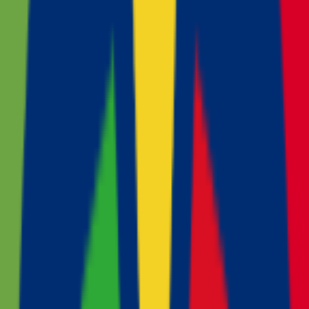
Telegram
Kundenbetreuung