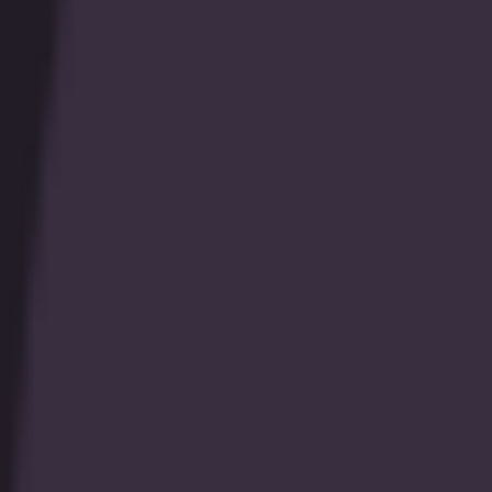
Wett-Builder
Aktionen
Turniere
Alle
American Football
Australian Football