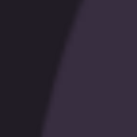
Sport