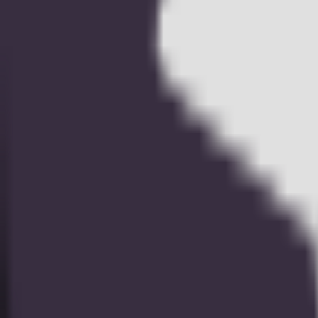
Windhunderennen
Blog
Telegram
Kundenbetreuung