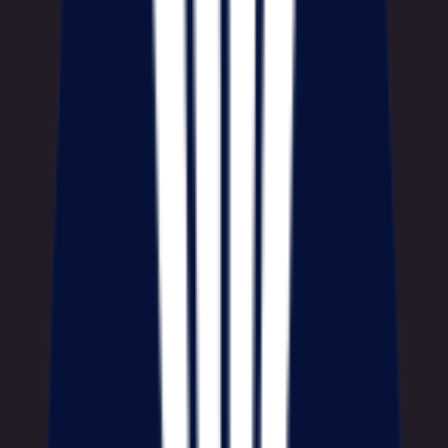
Tischtennis
Volleyball
Windhunderennen
Blog
Telegram
Kundenbetreuung