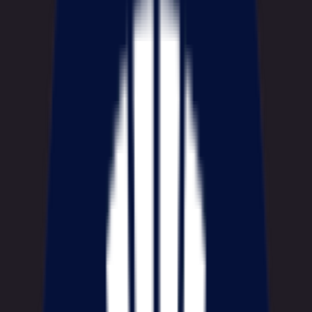
Alle
American Football
Australian Football
Badminton
Baseball
Basketball
Beach Volleyball
Boxen
Darts
Eishockey
Feldhockey
Fußball
Golf
Handball
Kricket
MMA
Motorsport
Pesapallo
Pferderennen
Politik
Rugby
Rugby League
Schach
Snooker
Tennis