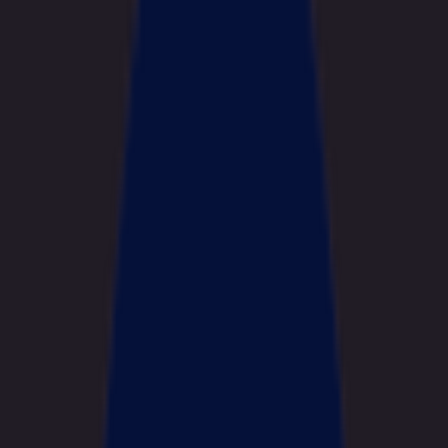
Casino
eSport
Alle Sportarten
🌟
Pulse
Live