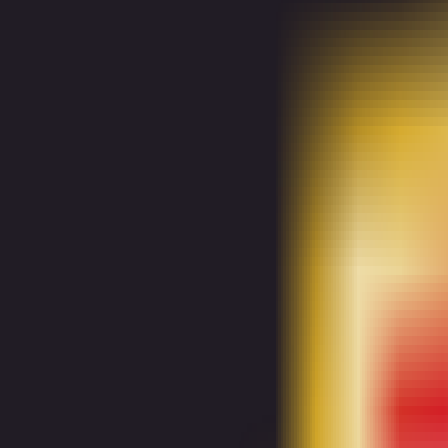
Wett-Builder
Aktionen
Turniere
Alle
American Football
Australian Football