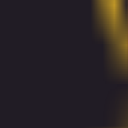
Casino
eSport
Alle Sportarten
🌟
Pulse
Live