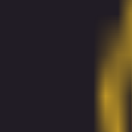
Sport