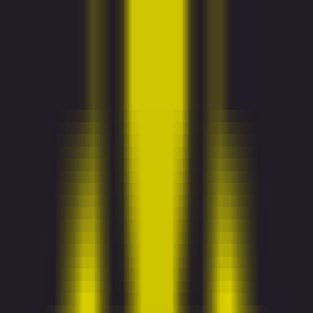
Sport