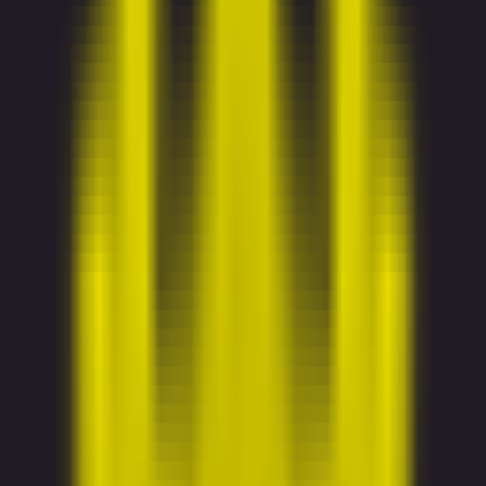
Casino
eSport
Alle Sportarten
🌟
Pulse
Live