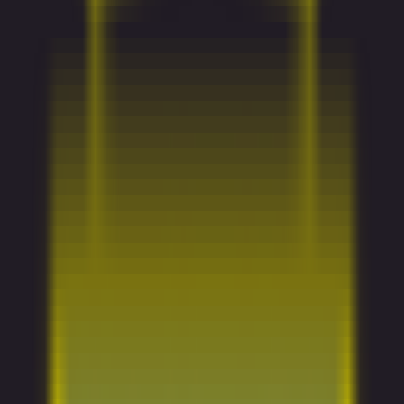
Tischtennis
Volleyball
Windhunderennen
Blog
Telegram
Kundenbetreuung