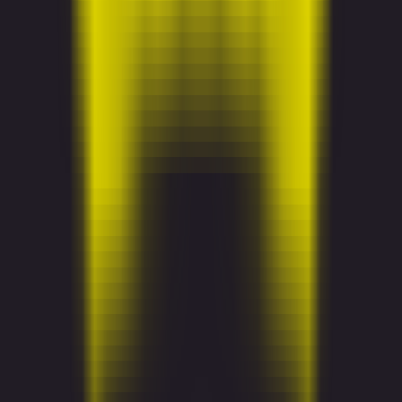
Alle
American Football
Australian Football
Badminton
Baseball
Basketball
Boxen
Darts
Eishockey
Feldhockey
Fußball
Golf
Handball
Kricket
MMA
Motorsport
Pesapallo
Pferderennen
Politik
Radfahren
Rugby
Rugby League
Schach
Snooker
Tennis