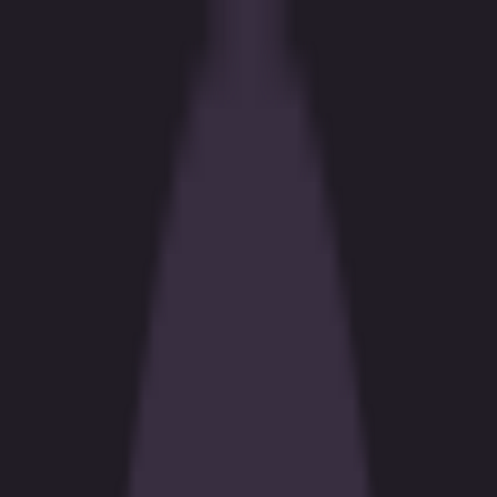
Esportes