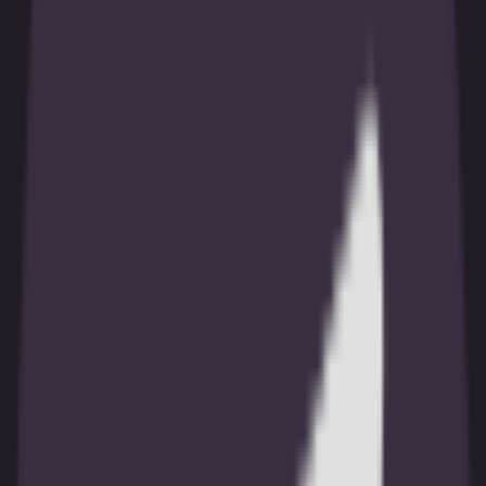
Crupiê ao vivo
Provably Fair
Blog
‪Telegram‬
Suporte