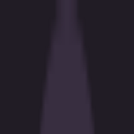
Esportes