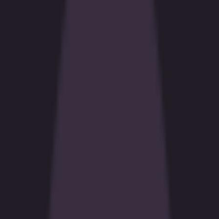
Cassino
eSports
Todos os jogos
🌟
Pulse