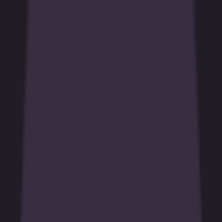
Crupiê ao vivo
Provably Fair
Blog
‪Telegram‬
Suporte