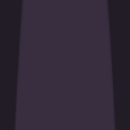
Promoções
Torneios
Estúdios