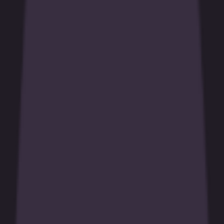
Grandes apostadores
Novos jogos
RTP alto