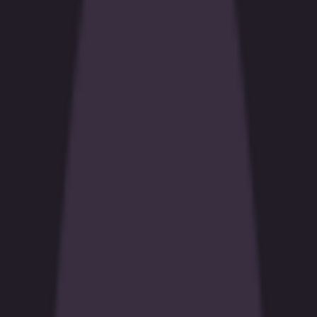
Cassino
eSports
Todos os jogos
🌟
Pulse