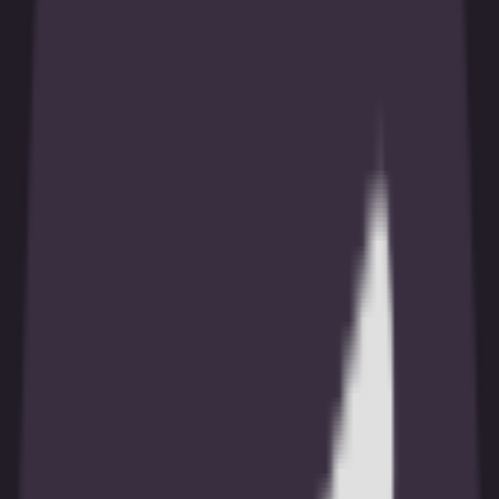
Crupiê ao vivo
Provably Fair
Blog
‪Telegram‬
Suporte