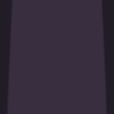
Grandes apostadores
Novos jogos
RTP alto