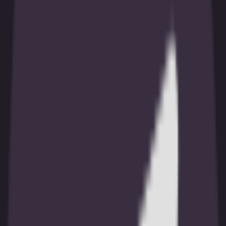
Crupiê ao vivo
Provably Fair
Blog
‪Telegram‬
Suporte