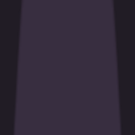
Promoções
Torneios
Estúdios