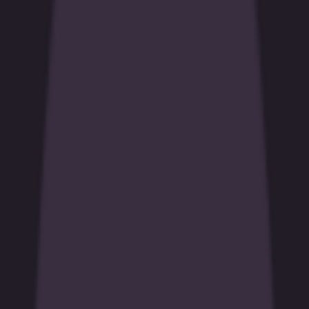
프로모션
토너먼트
스튜디오