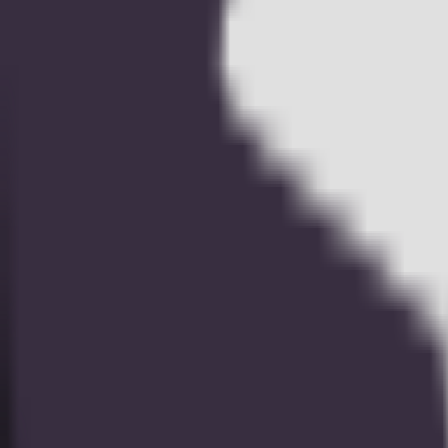
라이브 딜러
입증된 공정성
블로그
텔레그램
지원