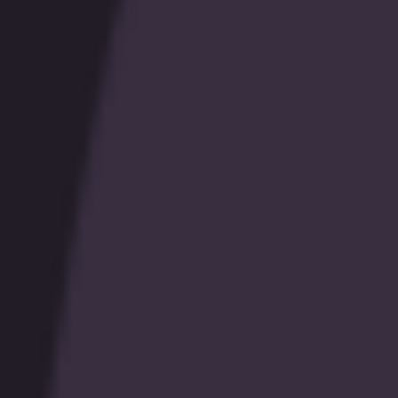
카지노
e스포츠
모든 게임
🌟
Pulse