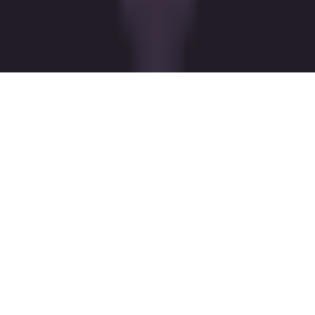
로비
›
슬롯
›
Sugar Merge Up
BGaming 제작