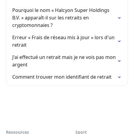
Pourquoi le nom « Halcyon Super Holdings
B.V. » apparaît-il sur les retraits en
cryptomonnaies ?
Erreur « Frais de réseau mis à jour » lors d'un
retrait
J'ai effectué un retrait mais je ne vois pas mon
argent
Comment trouver mon identifiant de retrait
Ressources
Sport