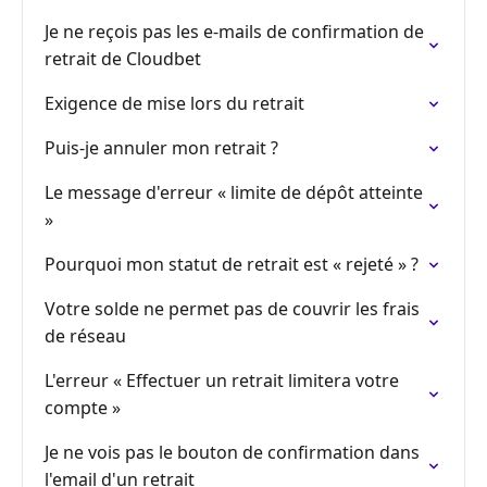
Je ne reçois pas les e-mails de confirmation de
retrait de Cloudbet
Exigence de mise lors du retrait
Puis-je annuler mon retrait ?
Le message d'erreur « limite de dépôt atteinte
»
Pourquoi mon statut de retrait est « rejeté » ?
Votre solde ne permet pas de couvrir les frais
de réseau
L'erreur « Effectuer un retrait limitera votre
compte »
Je ne vois pas le bouton de confirmation dans
l'email d'un retrait