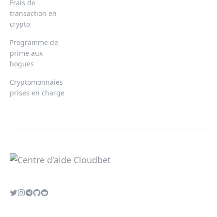
Frais de
transaction en
crypto
Programme de
prime aux
bogues
Cryptomonnaies
prises en charge