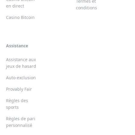
Termes et
en direct
conditions
Casino Bitcoin
Assistance
Assistance aux
jeux de hasard
Auto-exclusion
Provably Fair
Règles des
sports
Règles de pari
personnalisé