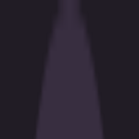
Sports