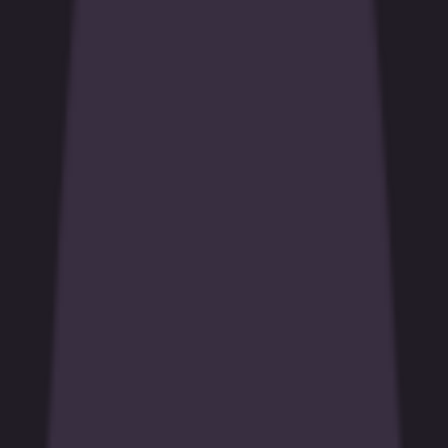
Promotions
Tournois
Studios