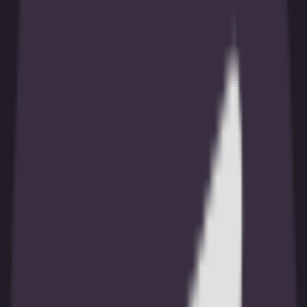
Croupier en direct
Provably Fair
Blog
Telegram
Assistance